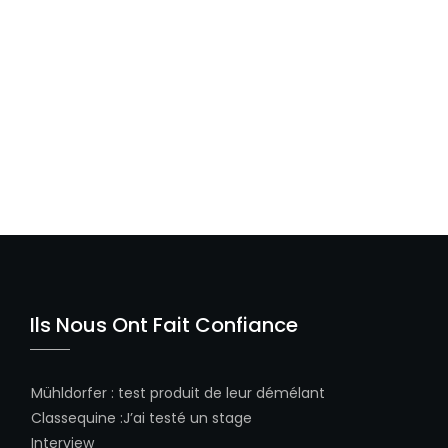
Ils Nous Ont Fait Confiance
Mühldorfer
:
test produit de leur démélant
Classequine
:
J’ai testé un stage
Interview