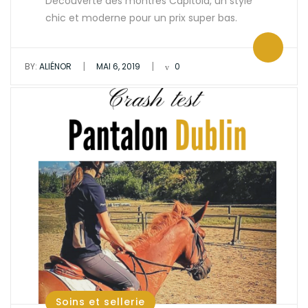
Découverte des montres Capitola, un style
chic et moderne pour un prix super bas.
|
|
BY:
ALIÉNOR
MAI 6, 2019
0
Soins et sellerie