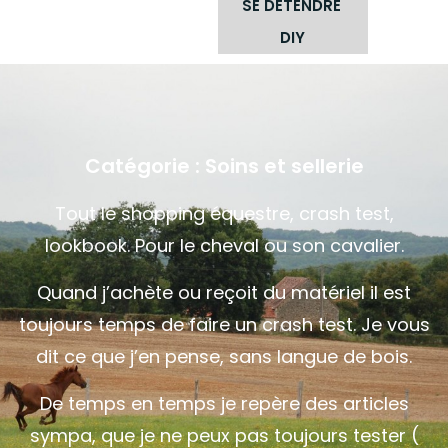
SE DÉTENDRE
DIY
Catégorie :
Soins et sellerie
Tout le shopping équestre, crash test,
lookbook. Pour le cheval ou son cavalier.
Quand j’achète ou reçoit du matériel il est
toujours temps de faire un crash test. Je vous
dit ce que j’en pense, sans langue de bois.
De temps en temps je repère des articles
sympa, que je ne peux pas toujours tester (