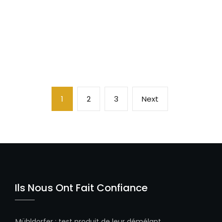
Navigation
Page
Page
Page
Next
1
2
3
Next
des
page
articles
Ils Nous Ont Fait Confiance
Mühldorfer
:
test produit de leur démélant