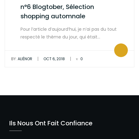
n°6 Blogtober, Sélection
shopping automnale
Pour l’article d’aujourd’hui, je n’ai pas du tout
respecté le thème du jour, qui était…
|
|
BY:
ALIÉNOR
OCT 6, 2018
0
Ils Nous Ont Fait Confiance