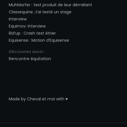
Mühldorfer
:
test produit de leur démélant
Classequine
:
J’ai testé un stage
Interview
Equimov
:
Interview
Rid’up
:
Crash test étrier
Equisense
:
Motion d’Equisense
Découvrez aussi :
Rencontre équitation
Made by
Cheval et moi
with ♥