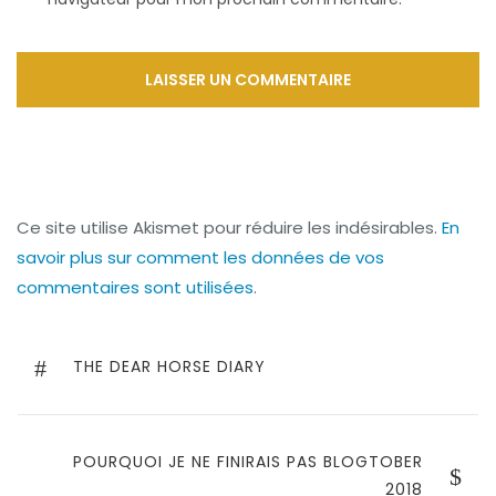
Ce site utilise Akismet pour réduire les indésirables.
En
savoir plus sur comment les données de vos
commentaires sont utilisées
.
Navigation
de
PREVIOUS
THE DEAR HORSE DIARY
POST
l’article
NEXT
POURQUOI JE NE FINIRAIS PAS BLOGTOBER
POST
2018