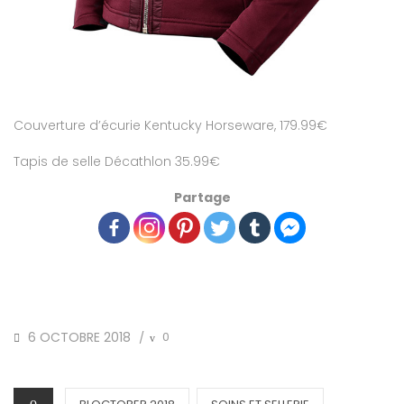
Couverture d’écurie Kentucky Horseware, 179.99€
Tapis de selle Décathlon 35.99€
Partage
POSTED
6 OCTOBRE 2018
0
/
ON
CATEGORIES