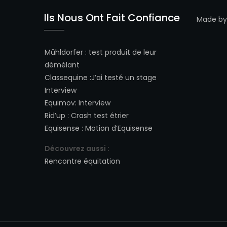
Ils Nous Ont Fait Confiance
Made b
Mühldorfer
:
test produit de leur
démélant
Classequine
:
J’ai testé un stage
Interview
Equimov
:
Interview
Rid’up
:
Crash test étrier
Equisense
:
Motion d’Equisense
Découvrez aussi :
Rencontre équitation