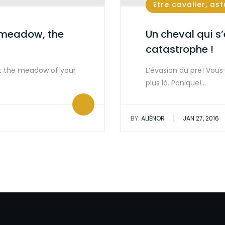
Etre cavalier, as
 meadow, the
Un cheval qui s
catastrophe !
t the meadow of your
L’évasion du pré! Vous 
plus là. Panique!…
|
BY:
ALIÉNOR
JAN 27, 2016