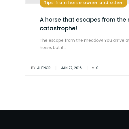
Tips from horse owner and other
A horse that escapes from the
catastrophe!
The escape from the meadow! You arrive a
horse, but it…
|
|
BY:
ALIÉNOR
JAN 27, 2016
0