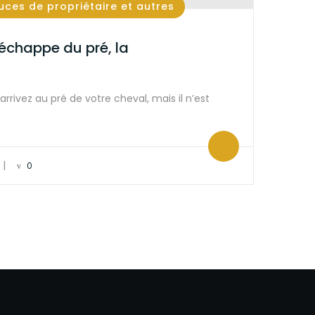
tuces de propriétaire et autres
’échappe du pré, la
arrivez au pré de votre cheval, mais il n’est
|
0