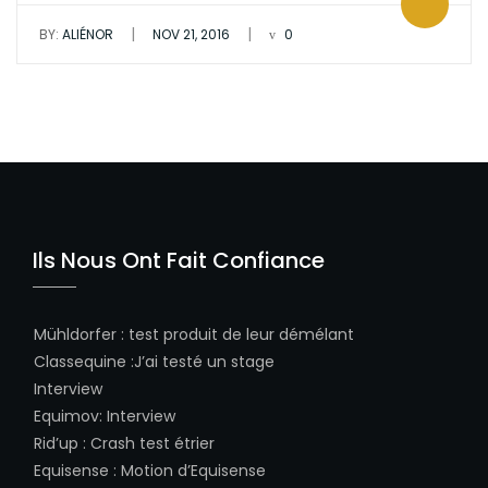
|
|
BY:
ALIÉNOR
NOV 21, 2016
0
Ils Nous Ont Fait Confiance
Mühldorfer
:
test produit de leur démélant
Classequine
:
J’ai testé un stage
Interview
Equimov
:
Interview
Rid’up
:
Crash test étrier
Equisense
:
Motion d’Equisense