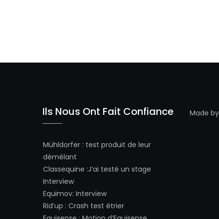
Ils Nous Ont Fait Confiance
Made b
Mühldorfer
:
test produit de leur
démélant
Classequine
:
J’ai testé un stage
Interview
Equimov
:
Interview
Rid’up
:
Crash test étrier
Equisense
:
Motion d’Equisense