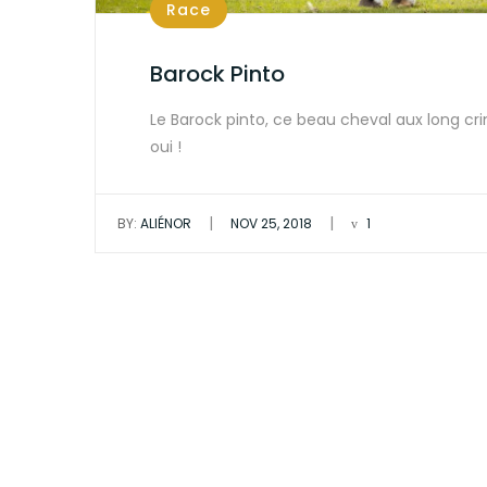
Race
Barock Pinto
Le Barock pinto, ce beau cheval aux long crin
oui !
|
|
BY:
ALIÉNOR
NOV 25, 2018
1