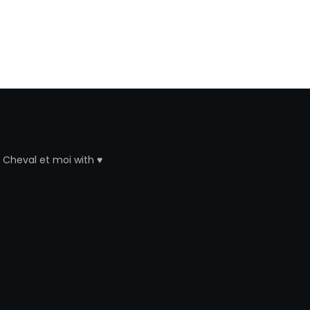
y
Cheval et moi
with ♥