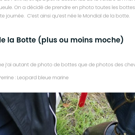
ueule. On a décidé de prendre en photo toutes les bottes 
te journée. C’est ainsi qu’est née le Mondial de la botte.
de la Botte (plus ou moins moche)
e j’ai autant de photo de bottes que de photos des che
Perrine : Leopard bleue marine