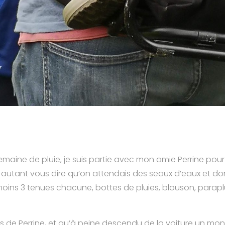
aine de pluie, je suis partie avec mon amie Perrine pour
 autant vous dire qu’on attendais des seaux d’eaux et do
ins 3 tenues chacune, bottes de pluies, blouson, paraplu
es de Perrine, et qu’à peine descendu de la voiture un 