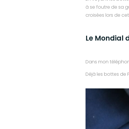
à se foutre de sa g
croisées lors de cet
Le Mondial 
Dans mon téléphon
Déjà les bottes de 