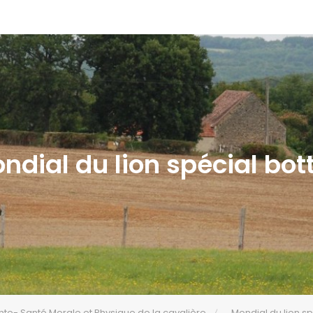
ndial du lion spécial bot
nte- Santé Morale et Physique de la cavalière
Mondial du lion sp