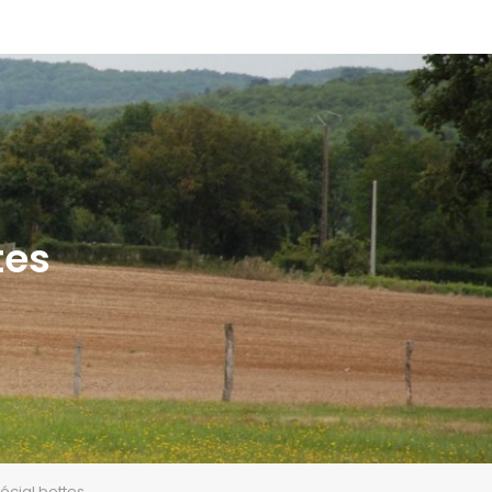
tes
écial bottes