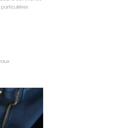
particulières
vaux.