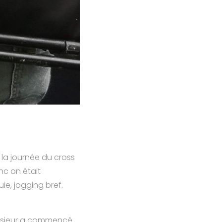
 la journée du cross
nc on était
ie, jogging bref.
monsieur a commencé