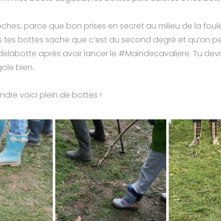
hes, parce que bon prises en secret au milieu de la foul
is tes bottes sache que c’est du second degré et qu’on pe
elabotte après avoir lancer le #Maindecavaliere. Tu devr
gole bien.
ndre voici plein de bottes !