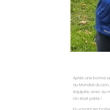
Après une bonne sem
au Mondial du Lion,
équipée, avec au mo
On était prête !
En voyant les bott