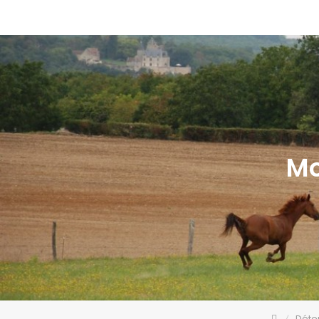
Mo
Déte