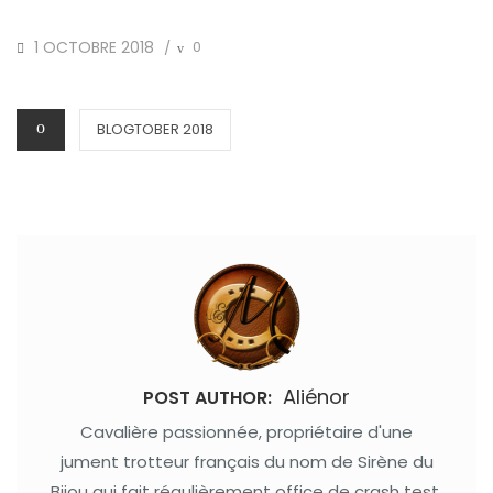
POSTED
1 OCTOBRE 2018
0
/
ON
CATEGORIES
BLOGTOBER 2018
Aliénor
POST AUTHOR:
Cavalière passionnée, propriétaire d'une
jument trotteur français du nom de Sirène du
Bijou qui fait régulièrement office de crash test.