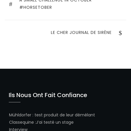
de
A SMALL CHALLENGE IN OCTOBER
POST
#HORSETOBER
l’article
NEXT
LE CHER JOURNAL DE SIRÈNE
POST
Ils Nous Ont Fait Confiance
Mühldorfer
:
test produit de leur démélant
Classequine
:
J’ai testé un stage
Interview