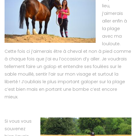
lieu,
j’aimerais
aller enfin à
la plage
avec ma
louloute.
Cette fois ci j’aimerais être à cheval et non à pied comme
à chaque fois que j’ai eu l’occasion d’y aller. Je voudrais
tellement faire un galop et entendre ses foulées sur le
sable mouillé, sentir l’air sur mon visage et surtout la
liberté ! J’oubliais le plus important galoper sur la plage
c’est bien mais en portant une bombe c’est encore
mieux.
Si vous vous
souvenez