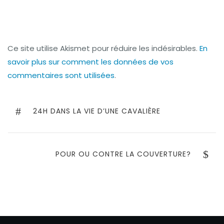
Ce site utilise Akismet pour réduire les indésirables.
En
savoir plus sur comment les données de vos
commentaires sont utilisées
.
Navigation
de
PREVIOUS
24H DANS LA VIE D’UNE CAVALIÈRE
POST
l’article
NEXT
POUR OU CONTRE LA COUVERTURE?
POST