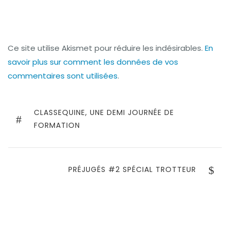
Ce site utilise Akismet pour réduire les indésirables.
En
savoir plus sur comment les données de vos
commentaires sont utilisées
.
Navigation
de
PREVIOUS
CLASSEQUINE, UNE DEMI JOURNÉE DE
POST
FORMATION
l’article
NEXT
PRÉJUGÉS #2 SPÉCIAL TROTTEUR
POST