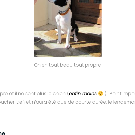
Chien tout beau tout propre
re et il ne sent plus le chien (
enfin moins
) . Point impor
ucher. L’effet n’aura été que de courte durée, le lendemai
ne