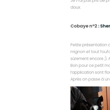
Je n’ai pas pris de p
doux.
Cobaye n°2
: She
Petite présentation c
mignon et tout foufo
sûrement encore ;). 
Bon pour ce petit m
l’application sont f
Après on passe à u