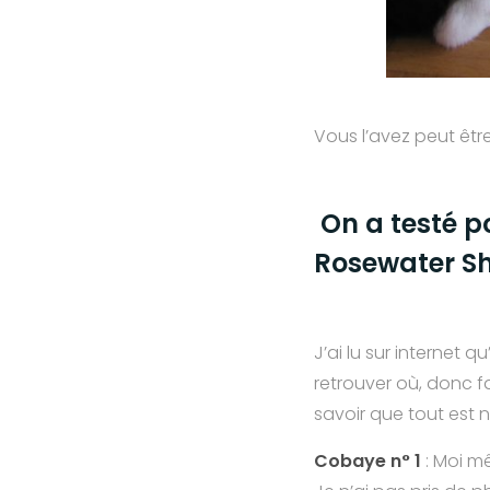
Vous l’avez peut être
On a testé p
Rosewater S
J’ai lu sur internet 
retrouver où, donc fa
savoir que tout est n
Cobaye n° 1
: Moi 