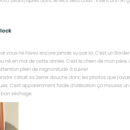
hoto avant/après donc le récit sera court : Il sent bon et ç
rlock
ar vous ne l’avez encore jamais vu par ici. C’est un Border C
u né en mai de cette année. C’est le chien de mon père, v
Attention plein de mignonitude à suivre!
onstre c’était sa 2eme douche donc les photos que j’avai
loues. C’est apparemment facile d’utilisation ça mousse un
n bon séchage.