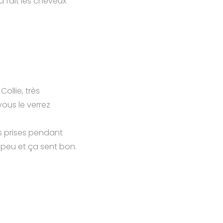
a fait les cheveux
ollie, très
ous le verrez
s prises pendant
 peu et ça sent bon.