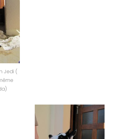
 Jedi (
 même
da)