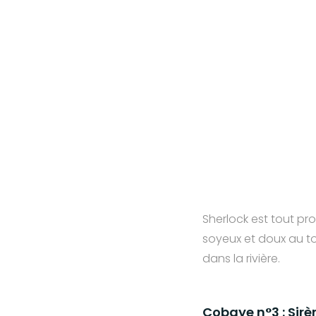
Sherlock est tout prop
soyeux et doux au to
dans la rivière.
Cobaye n°3 : Sirè