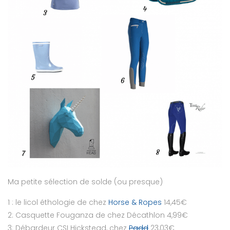
Ma petite sélection de solde (ou presque)
1 : le licol éthologie de chez
Horse & Ropes
14,45€
2: Casquette Fouganza de chez Décathlon 4,99€
3: Débardeur CSI Hickstead, chez
Padd
23,03€