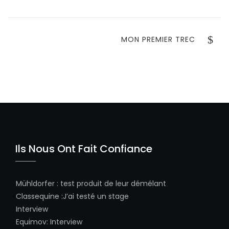
POST
l’article
NEXT
MON PREMIER TREC
POST
Ils Nous Ont Fait Confiance
Mühldorfer
:
test produit de leur démélant
Classequine
:
J’ai testé un stage
Interview
Equimov
:
Interview