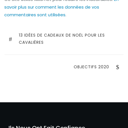
savoir plus sur comment les données de vos
commentaires sont utilisées
.
Navigation
de
PREVIOUS
13 IDÉES DE CADEAUX DE NOËL POUR LES
POST
CAVALIÈRES
l’article
NEXT
OBJECTIFS 2020
POST
Ils Nous Ont Fait Confiance