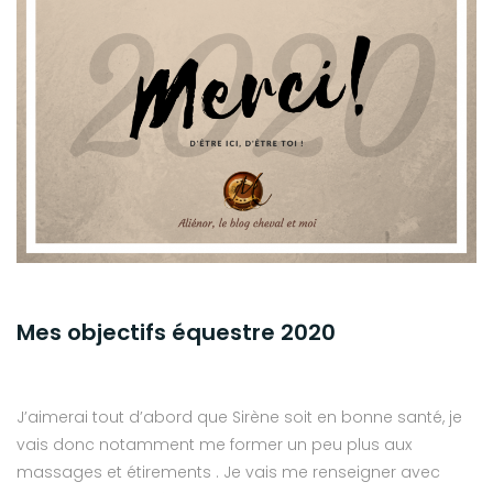
Mes objectifs équestre 2020
J’aimerai tout d’abord que Sirène soit en bonne santé, je
vais donc notamment me former un peu plus aux
massages et étirements . Je vais me renseigner avec