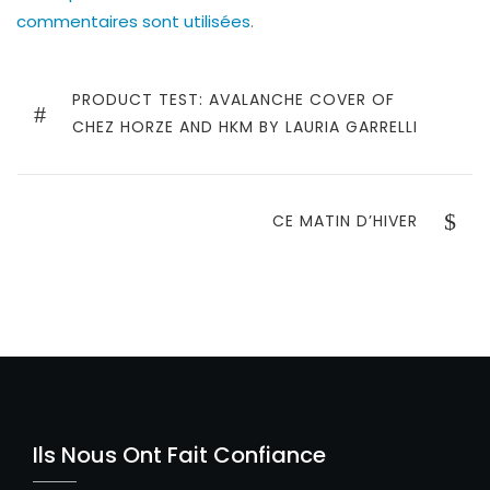
commentaires sont utilisées
.
Navigation
de
PREVIOUS
PRODUCT TEST: AVALANCHE COVER OF
POST
CHEZ HORZE AND HKM BY LAURIA GARRELLI
l’article
NEXT
CE MATIN D’HIVER
POST
Ils Nous Ont Fait Confiance