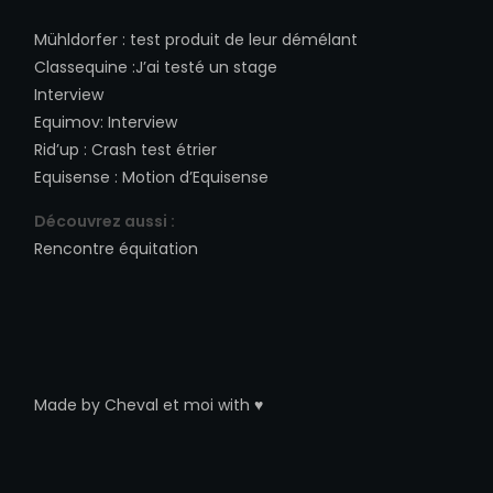
Mühldorfer
:
test produit de leur démélant
Classequine
:
J’ai testé un stage
Interview
Equimov
:
Interview
Rid’up
:
Crash test étrier
Equisense
:
Motion d’Equisense
Découvrez aussi :
Rencontre équitation
Made by
Cheval et moi
with ♥