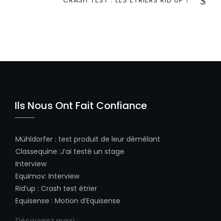
CRASH TEST : LES ÉTRIERS RID’UP !
POST
Ils Nous Ont Fait Confiance
Mühldorfer
:
test produit de leur démélant
Classequine
:
J’ai testé un stage
Interview
Equimov
:
Interview
Rid’up
:
Crash test étrier
Equisense
:
Motion d’Equisense
Découvrez aussi :