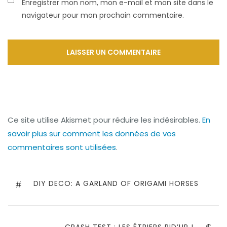
Enregistrer mon nom, mon e-mail et mon site dans le
navigateur pour mon prochain commentaire.
Ce site utilise Akismet pour réduire les indésirables.
En
savoir plus sur comment les données de vos
commentaires sont utilisées
.
Navigation
de
PREVIOUS
DIY DECO: A GARLAND OF ORIGAMI HORSES
POST
l’article
NEXT