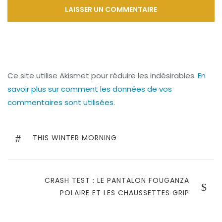
Ce site utilise Akismet pour réduire les indésirables.
En
savoir plus sur comment les données de vos
commentaires sont utilisées
.
Navigation
de
PREVIOUS
THIS WINTER MORNING
POST
l’article
NEXT
CRASH TEST : LE PANTALON FOUGANZA
POST
POLAIRE ET LES CHAUSSETTES GRIP