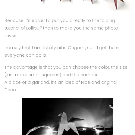
Because it’s easier to put you directly to the folding
tutorial of Lollipuff than to make you the same photo
myself.
namely that I am totally nil in Origami, so if I get there,
everyone can do it!
The advantage is that you can choose the color, the size
(just make small squares) and the number.
A place or a garland, it’s an idea of Nice and original
Deco.