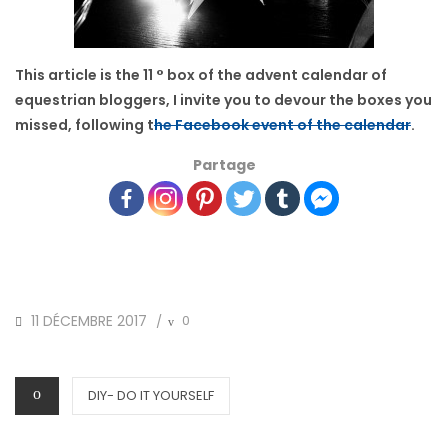
This article is the 11 ° box of the advent calendar of
equestrian bloggers, I invite you to devour the boxes you
missed, following t
he Facebook event of the calendar
.
Partage
POSTED
11 DÉCEMBRE 2017
0
/
ON
CATEGORIES
DIY- DO IT YOURSELF