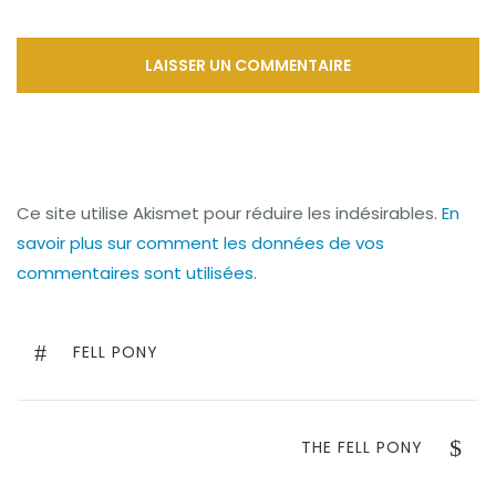
Ce site utilise Akismet pour réduire les indésirables.
En
savoir plus sur comment les données de vos
commentaires sont utilisées
.
Navigation
de
PREVIOUS
FELL PONY
POST
l’article
NEXT
THE FELL PONY
POST