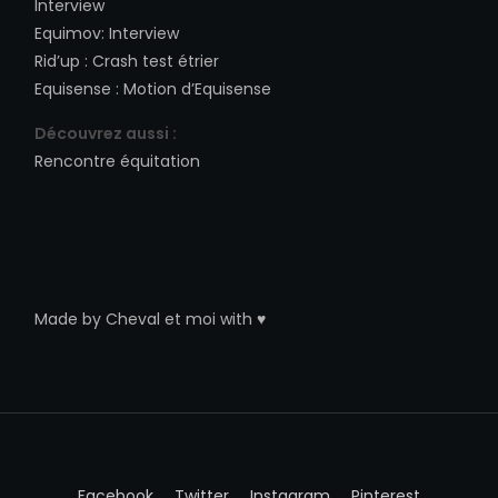
Interview
Equimov
:
Interview
Rid’up
:
Crash test étrier
Equisense
:
Motion d’Equisense
Découvrez aussi :
Rencontre équitation
Made by
Cheval et moi
with ♥
Facebook
Twitter
Instagram
Pinterest