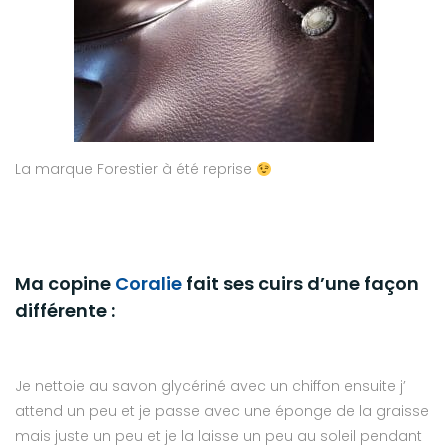
La marque Forestier à été reprise
Ma copine
Coralie
fait ses cuirs d’une façon
différente :
Je nettoie au savon glycériné avec un chiffon ensuite j’
attend un peu et je passe avec une éponge de la graisse
mais juste un peu et je la laisse un peu au soleil pendant