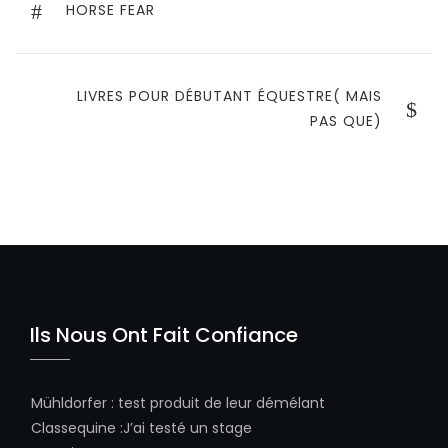
de
PREVIOUS
HORSE FEAR
POST
l’article
NEXT
LIVRES POUR DÉBUTANT ÉQUESTRE( MAIS
POST
PAS QUE)
Ils Nous Ont Fait Confiance
Mühldorfer
:
test produit de leur démélant
Classequine
:
J’ai testé un stage