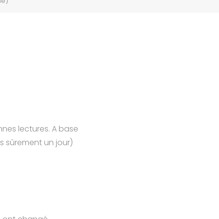
ue)
nnes lectures. A base
ais sûrement un jour)