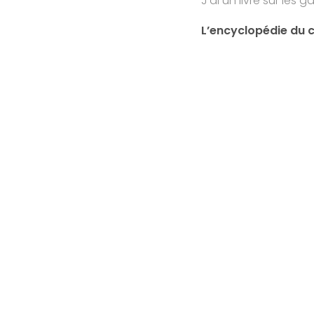
J’ai un livre sur le
L’encyclopédie du c