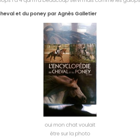
s galops 1 à 4 qui m’a beaucoup servi mais comme les galo
heval et du poney par Agnès Galletier
oui mon chat voulait
être sur la photo