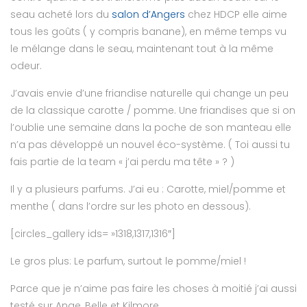
seau acheté lors du
salon d’Angers
chez HDCP elle aime
tous les goûts ( y compris banane), en même temps vu
le mélange dans le seau, maintenant tout à la même
odeur.
J’avais envie d’une friandise naturelle qui change un peu
de la classique carotte / pomme. Une friandises que si on
l’oublie une semaine dans la poche de son manteau elle
n’a pas développé un nouvel éco-système. ( Toi aussi tu
fais partie de la team « j’ai perdu ma tête » ? )
Il y a plusieurs parfums. J’ai eu : Carotte, miel/pomme et
menthe ( dans l’ordre sur les photo en dessous).
[circles_gallery ids= »1318,1317,1316″]
Le gros plus: Le parfum, surtout le pomme/miel !
Parce que je n’aime pas faire les choses à moitié j’ai aussi
testé sur Ange, Belle et Kilmore.