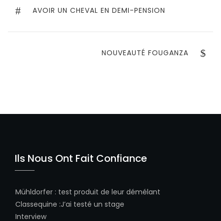
de
PREVIOUS
AVOIR UN CHEVAL EN DEMI-PENSION
POST
l’article
NEXT
NOUVEAUTÉ FOUGANZA
POST
Ils Nous Ont Fait Confiance
Mühldorfer
:
test produit de leur démélant
Classequine
:
J’ai testé un stage
Interview