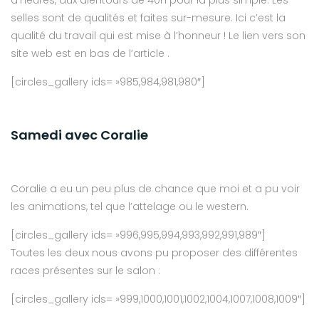
d’heures, aux alentours de 40h pour la plus simple. Les
selles sont de qualités et faites sur-mesure. Ici c’est la
qualité du travail qui est mise à l’honneur ! Le lien vers son
site web est en bas de l’article .
[circles_gallery ids= »985,984,981,980″]
Samedi avec Coralie
Coralie a eu un peu plus de chance que moi et a pu voir
les animations, tel que l’attelage ou le western.
[circles_gallery ids= »996,995,994,993,992,991,989″]
Toutes les deux nous avons pu proposer des différentes
races présentes sur le salon :
[circles_gallery ids= »999,1000,1001,1002,1004,1007,1008,1009″]