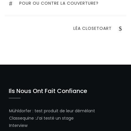
de
PREVIOUS
POUR OU CONTRE LA COUVERTURE?
POST
l’article
NEXT
LÉA CLOSETOART
POST
Ils Nous Ont Fait Confiance
Mühldorfer
:
test produit de leur démélant
Classequine
:
J’ai testé un stage
Interview