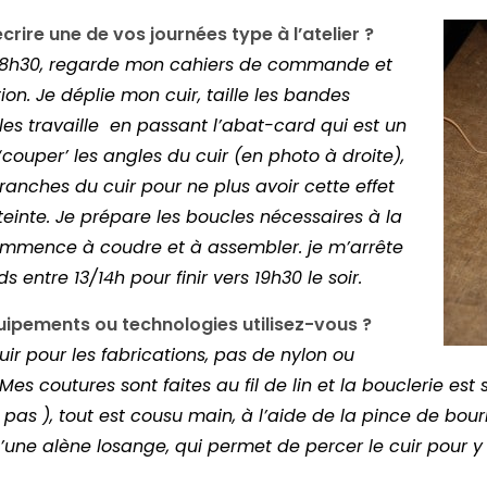
ire une de vos journées type à l’atelier ?
r à 8h30, regarde mon cahiers de commande et
tion.
Je déplie mon cuir, taille les bandes
les trava
ille en passant l’abat-card qui est un
couper’ les angles du cuir (en photo à droite),
 tranches du cuir pour ne plus avoir cette effet
 teinte. Je prépare les boucles nécessaires à la
mence à coudre et à assembler. je m’arrête
ds entre 13/14h pour finir vers 19h30
le soir.
uipements ou technologies utilisez-vous ?
cuir pour les fabrications, pas de nylon ou
 Mes coutures sont faites au fil de lin et la bouclerie est 
le pas ), tout est cousu main, à l’aide de la pince de bour
’une alène losange, qui permet de percer le cuir pour y
illes.