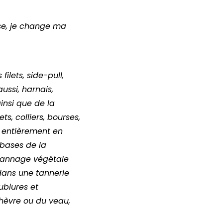
ise, je change ma
ilets, side-pull,
ussi, harnais,
ainsi que de la
, colliers, bourses,
t entièrement en
s bases de la
 tannage végétale
 dans une tannerie
ublures et
 chèvre ou du veau,