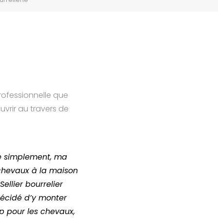
professionnelle que
vrir au travers de
ue simplement, ma
 chevaux à la maison
ellier bourrelier
 décidé d’y monter
 pour les chevaux,