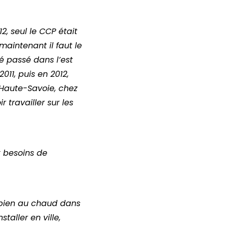
2, seul le CCP était
 maintenant il
faut le
é passé dans l’est
011, puis en 2012,
Haute-Savoie, chez
r travailler sur les
ux besoins de
r bien au chaud dans
taller en ville,