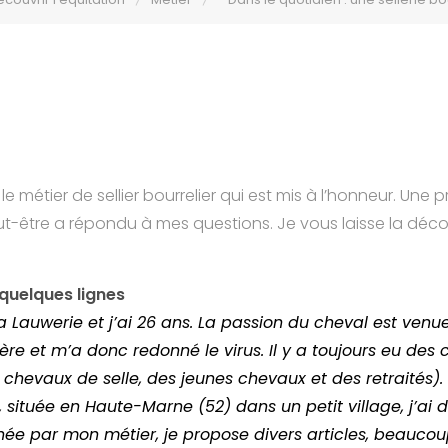
le métier de sellier bourrelier qui est mis à l’honneur. Une 
-être a répondu à mes questions. Je vous laisse la décou
quelques lignes
ia Lauwerie et j’ai 26 ans. La passion du cheval est ven
ère et m’a donc redonné le virus. Il y a toujours eu des
 chevaux de selle, des jeunes chevaux et des retraités). S
 située en Haute-Marne (52) dans un petit village, j’ai
née par mon métier, je propose divers articles, b
eaucoup