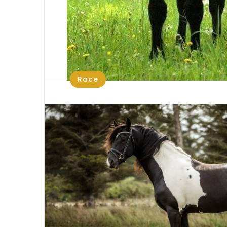
Race
Le cheval du Vercors de Barra
Un petit cheval de montagne rustique et fort
vous présente cette race qu’est le cheval d
Barraquand.
|
|
BY:
ALIÉNOR
DÉC 2, 2018
0