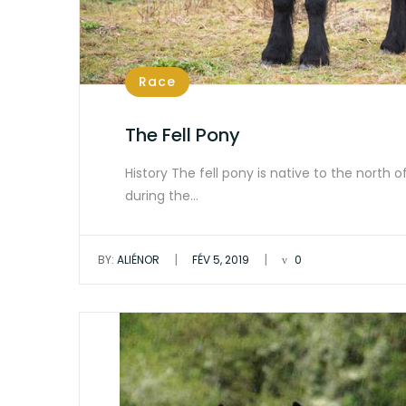
Race
The Fell Pony
History The fell pony is native to the north 
during the…
|
|
BY:
ALIÉNOR
FÉV 5, 2019
0