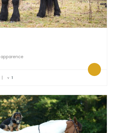
et apparence
|
1