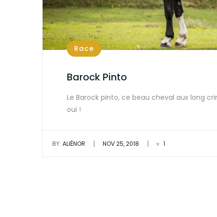
Race
Barock Pinto
Le Barock pinto, ce beau cheval aux long crin
oui !
|
|
BY:
ALIÉNOR
NOV 25, 2018
1