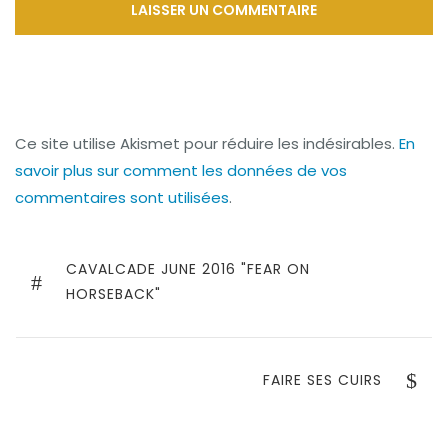
Ce site utilise Akismet pour réduire les indésirables.
En
savoir plus sur comment les données de vos
commentaires sont utilisées
.
Navigation
de
PREVIOUS
CAVALCADE JUNE 2016 "FEAR ON
POST
HORSEBACK"
l’article
NEXT
FAIRE SES CUIRS
POST